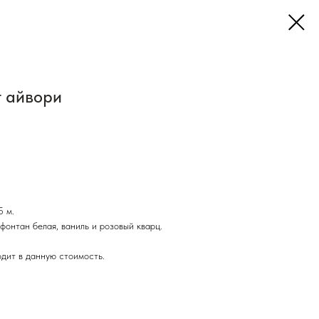
т айвори
5 м.
фонтан белая, ваниль и розовый кварц.
одит в данную стоимость.