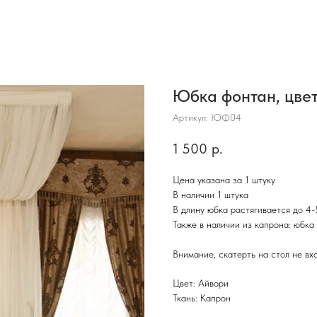
Юбка фонтан, цве
Артикул:
ЮФ04
1 500
р.
Цена указана за 1 штуку
В наличии 1 штука
В длину юбка растягивается до 4-
Также в наличии из капрона: юбка 
Внимание, скатерть на стол не вх
Цвет: Айвори
Ткань: Капрон