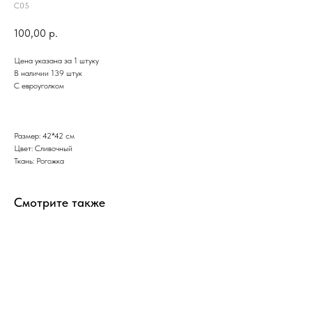
С05
100,00
р.
Цена указана за 1 штуку
В наличии 139 штук
С евроуголком
Размер: 42*42 см
Цвет: Сливочный
Ткань: Рогожка
Смотрите также