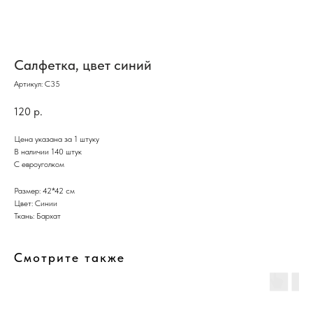
Салфетка, цвет синий
Артикул:
С35
120
р.
Цена указана за 1 штуку
В наличии 140 штук
С евроуголком
Размер: 42*42 см
Цвет: Синии
Ткань: Бархат
Смотрите также