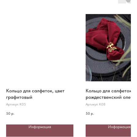
Кольцо для салфеток, цвет
Кольцо для салфеток
графитовый
рождественский олень,
золото
Артикул:
К05
Артикул:
К08
50
р.
50
р.
Информация
Информация