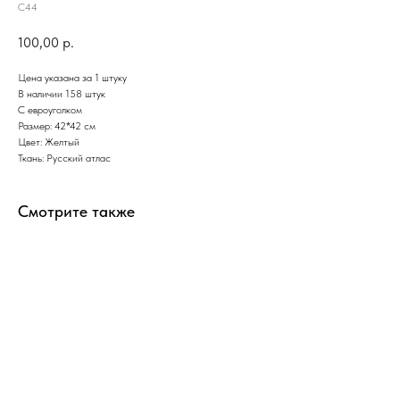
С44
100,00
р.
Цена указана за 1 штуку
В наличии 158 штук
С евроуголком
Размер: 42*42 см
Цвет: Желтый
Ткань: Русский атлас
Смотрите также