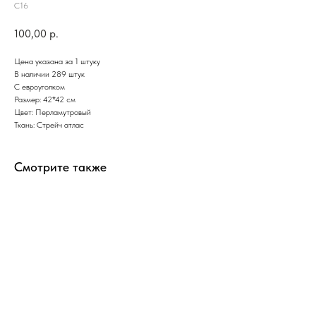
С16
100,00
р.
Цена указана за 1 штуку
В наличии 289 штук
С евроуголком
Размер: 42*42 см
Цвет: Перламутровый
Ткань: Стрейч атлас
Смотрите также