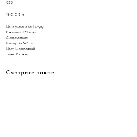
С53
100,00
р.
Цена указана за 1 штуку
В наличии 123 штук
С евроуголком
Размер: 42*42 см
Цвет: Шоколадный
Ткань: Рогожка
Смотрите также