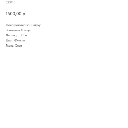
СКР10
1500,00
р.
Цена указана за 1 штуку
В наличии 11 штук
Диаметр: 3,3 м
Цвет: Фуксия
Ткань: Софт